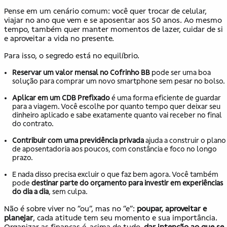
Pense em um cenário comum: você quer trocar de celular,
viajar no ano que vem e se aposentar aos 50 anos. Ao mesmo
tempo, também quer manter momentos de lazer, cuidar de si
e aproveitar a vida no presente.
Para isso, o segredo está no equilíbrio.
Reservar um valor mensal no Cofrinho BB
pode ser uma boa
solução para comprar um novo smartphone sem pesar no bolso.
Aplicar em um CDB Prefixado
é uma forma eficiente de guardar
para a viagem. Você escolhe por quanto tempo quer deixar seu
dinheiro aplicado e sabe exatamente quanto vai receber no final
do contrato.
Contribuir com uma previdência privada
ajuda a construir o plano
de aposentadoria aos poucos, com constância e foco no longo
prazo.
E nada disso precisa excluir o que faz bem agora. Você também
pode
destinar parte do orçamento para investir em experiências
do dia a dia
, sem culpa.
Não é sobre viver no “ou”, mas no “e”:
poupar, aproveitar e
planejar
, cada atitude tem seu momento e sua importância.
Organizar as finanças é, acima de tudo,
dar intenção ao que se