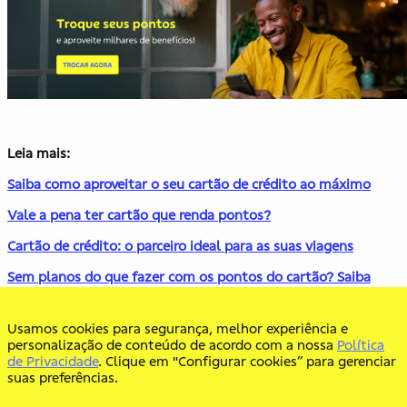
Leia mais:
Saiba como aproveitar o seu cartão de crédito ao máximo
Vale a pena ter cartão que renda pontos?
Cartão de crédito: o parceiro ideal para as suas viagens
Sem planos do que fazer com os pontos do cartão? Saiba
como transformá-los em cashback
Pontos e milhas: saiba como aproveitar todos os benefícios do
Usamos cookies para segurança, melhor experiência e
seu cartão de crédito
personalização de conteúdo de acordo com a nossa
Política
de Privacidade
. Clique em "Configurar cookies” para gerenciar
suas preferências.