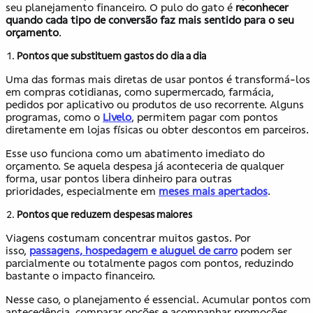
seu planejamento financeiro. O pulo do gato é
reconhecer
quando cada tipo de conversão faz mais sentido para o seu
orçamento
.
Pontos que substituem gastos do dia a dia
Uma das formas mais diretas de usar pontos é transformá-los
em compras cotidianas, como supermercado, farmácia,
pedidos por aplicativo ou produtos de uso recorrente. Alguns
programas, como o
Livelo
, permitem pagar com pontos
diretamente em lojas físicas ou obter descontos em parceiros.
Esse uso funciona como um abatimento imediato do
orçamento. Se aquela despesa já aconteceria de qualquer
forma, usar pontos libera dinheiro para outras
prioridades, especialmente em
meses mais apertados
.
Pontos que reduzem despesas maiores
Viagens costumam concentrar muitos gastos. Por
isso,
passagens, hospedagem e aluguel de carro
podem ser
parcialmente ou totalmente pagos com pontos, reduzindo
bastante o impacto financeiro.
Nesse caso, o planejamento é essencial. Acumular pontos com
antecedência, comparar opções e acompanhar promoções