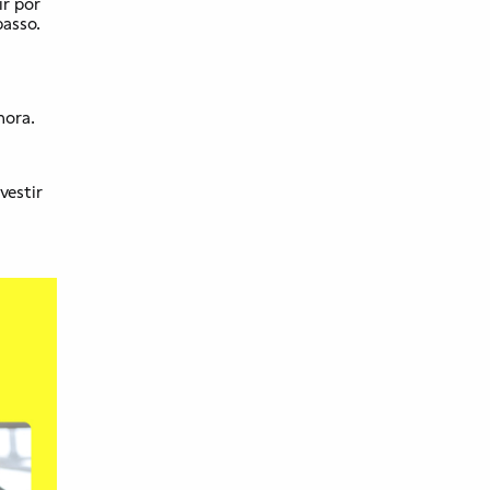
ir por
passo.
 hora.
vestir