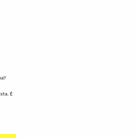
na?
sta. É