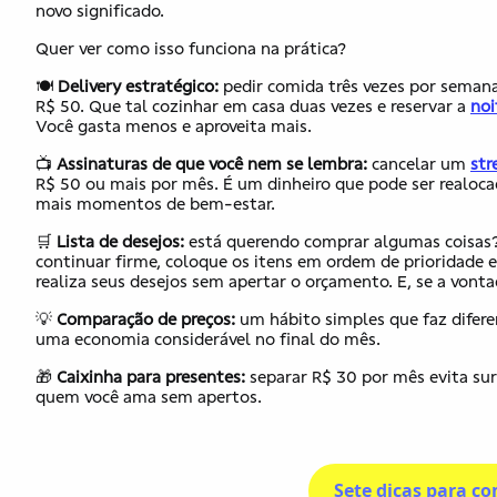
novo significado.
Quer ver como isso funciona na prática?
🍽️
Delivery estratégico:
pedir comida três vezes por semana 
R$ 50. Que tal cozinhar em casa duas vezes e reservar a
noi
Você gasta menos e aproveita mais.
📺
Assinaturas
de
que você nem se lembra:
cancelar um
str
R$ 50 ou mais por mês. É um dinheiro que pode ser realocad
mais momentos de bem-estar.
🛒
Lista de desejos:
está querendo comprar algumas coisas? 
continuar firme, coloque os itens em ordem de prioridade e
realiza seus desejos sem apertar o orçamento. E, se a von
💡
Comparação de preços:
um hábito simples que faz difere
uma economia considerável no final do mês.
🎁
Caixinha para presentes:
separar R$ 30 por mês evita su
quem você ama sem apertos.
Sete dicas para co