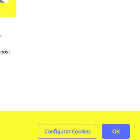
e
 post
Configurar Cookies
OK