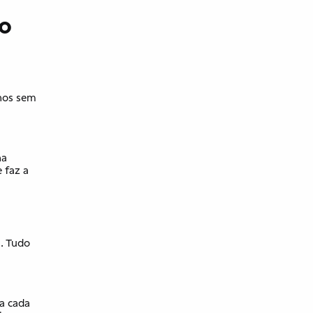
 o
anos sem
ha
 e faz a
s. Tudo
ra cada