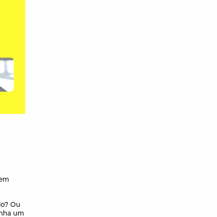
dem
do? Ou
ganha um