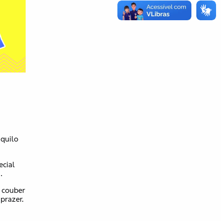
aquilo
cial
a.
e couber
 prazer.