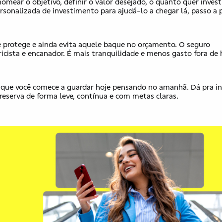
mear o objetivo, definir o valor desejado, o quanto quer invest
onalizada de investimento para ajud​á-lo​ a chegar lá, passo a 
se protege e ainda evita aquele baque no orçamento. O seguro
tricista e encanador. É mais tranquilidade e menos gasto fora de
que você comece a guardar hoje pensando ​no​ amanhã. Dá pra in
eserva de forma leve, contínua e com metas claras.