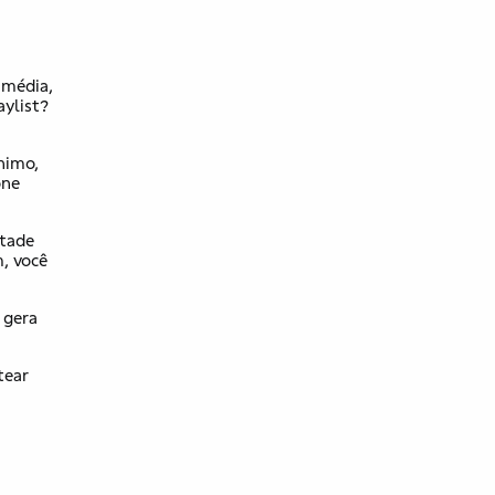
édia​,​
ylist?
nimo,
one
ntade
m, você
 gera
tear