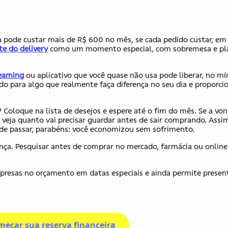
pode custar mais de R$ 600 no mês, se cada pedido custar​,​ em m
te do delivery
como um momento especial, com sobremesa e pla
eaming
ou aplicativo que você quase não usa pode liberar, no mí
o para algo que realmente faça diferença no seu dia e proporci
Coloque na lista de desejos e espere até o fim do mês. Se a vo
 veja quanto vai precisar guardar antes de sair comprando. Assi
tade passar, parabéns: você economizou sem sofrimento.
nça. Pesquisar antes de comprar no mercado, farmácia ou online
rpresas no orçamento em datas especiais e ainda permite presen
meçar sua reserva financeira