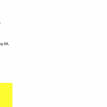
e
g BB, ​