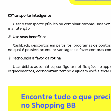
🚇Transporte inteligente
​ ​
​​​
​​ ​​U​sar​ o​ transporte público ou combinar caronas uma 
manutenção.
​​🎉
Use seus benefícios
​ ​
​​ ​​C​ashback, descontos em parceiros, programas de pontos…
no qual​ é possível acumular vantagens e fazer compras co
​​📱
Tecnologia a favor da rotina
​ ​​
​​ ​​U​sar débito automático, configurar notificações no app
esquecimentos, economizam tempo e ajudam você a focar 