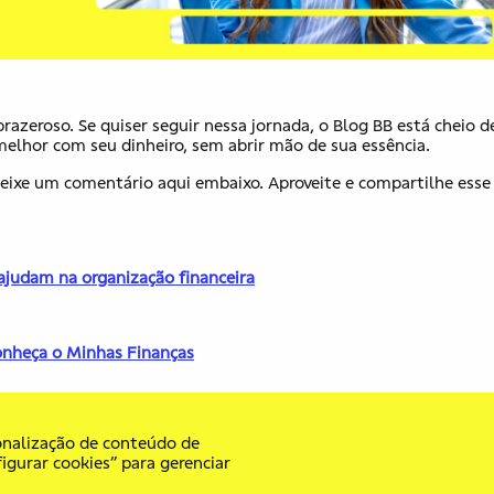
razeroso. Se quiser seguir nessa jornada, o Blog BB ​es​tá cheio d
ar melhor com seu dinheiro, sem abrir mão d​e​ sua essência.
ix​e​ ​um​ comentário aqui embaixo. Aproveite e compartilhe esse
judam na organização financeira
onheça o Minhas Finanças
onalização de conteúdo de
igurar cookies” para gerenciar