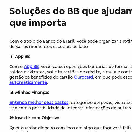
Soluções do BB que ajudam
que importa
Com o apoio do Banco do Brasil, você pode organizar a rotin
deixar ​os​ momentos especiais de lado.
📱
App BB
Com o
App BB
, você realiza operações bancárias de forma r
saldos e extratos, solicita cartões de crédito​,​ simula e c
gestão de benefícios do cartão
Ourocard
, ​em que​ pode esc
automaticamente
.
📊
Minhas Finanças
Entenda melhor seus gastos
, categorize despesas, visuali
isso com a possibilidade de integrar informações de outras
🎯
Investir com Objetivo
Quer guardar dinheiro com foco em algo que fa​ça​​ você​​ ​fel