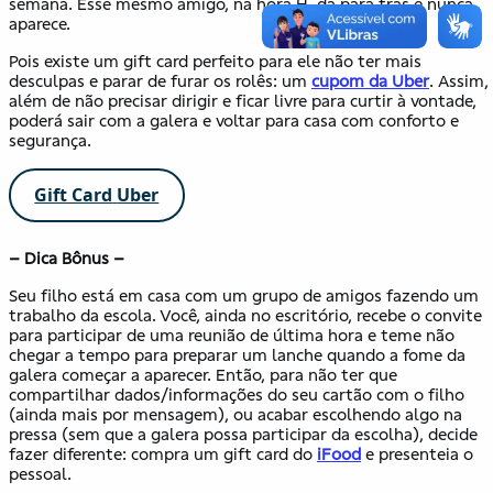
semana. Esse mesmo amigo, na hora H, dá para trás e nunca
aparece.
Pois existe um gift card perfeito para ele não ter mais
desculpas e parar de furar os rolês: um
cupom da Uber
. Assim,
além de não precisar dirigir e ficar livre para curtir à vontade,
poderá sair com a galera e voltar para casa com conforto e
segurança.
Gift Card
Uber
– Dica Bônus –
Seu filho está em casa com um grupo de amigos fazendo um
trabalho da escola. Você, ainda no escritório, recebe o convite
para participar de uma reunião de última hora e teme não
chegar a tempo para preparar um lanche quando a fome da
galera começar a aparecer. Então, para não ter que
compartilhar dados/informações do seu cartão com o filho
(ainda mais por mensagem), ou acabar escolhendo algo na
pressa (sem que a galera possa participar da escolha), decide
fazer diferente: compra um gift card do
iFood
e presenteia o
pessoal.