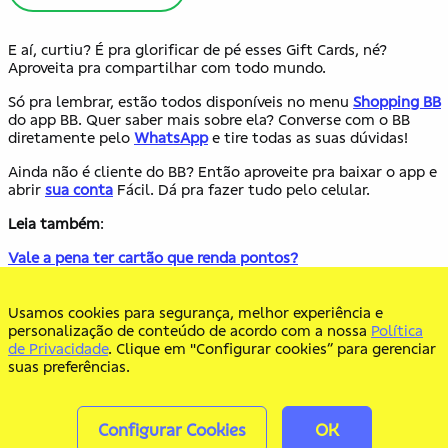
E aí, curtiu? É pra glorificar de pé esses Gift Cards, né?
Aproveita pra compartilhar com todo mundo.
Só pra lembrar, estão todos disponíveis no menu
Shopping BB
do app BB. Quer saber mais sobre ela? Converse com o BB
diretamente pelo
WhatsApp
e tire todas as suas dúvidas!
Ainda não é cliente do BB? Então aproveite pra baixar o app e
abrir
sua conta
Fácil. Dá pra fazer tudo pelo celular.
Leia também
:
Vale a pena ter cartão que renda pontos?
A família Dias chegou para ajudar você a cuidar do seu bolso
Usamos cookies para segurança, melhor experiência e
Como conseguir empréstimo: 8 dicas para colocar em prática
personalização de conteúdo de acordo com a nossa
Política
de Privacidade
. Clique em "Configurar cookies” para gerenciar
suas preferências.
Configurar Cookies
OK