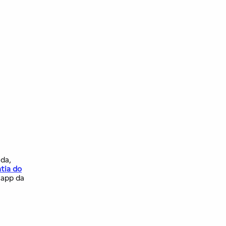
ada,
tia do
 app da