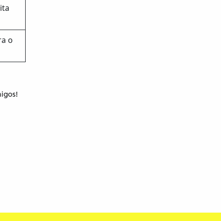
ita
ra o
migos!