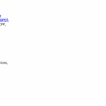
e
LGPD)
,
CPF,
icos,