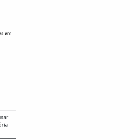
tes em
usar
ória