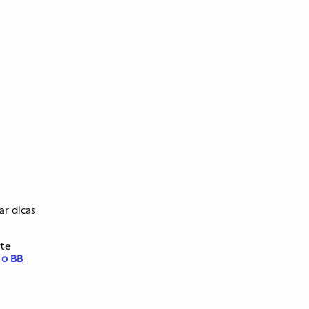
a
ar dicas
te
 o BB