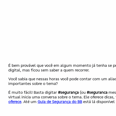
É bem provável que você em algum momento já tenha se pr
digital, mas ficou sem saber a quem recorrer.
Você sabia que nessas horas você pode contar com um aliado
importantes sobre o tema?
É muito fácil! Basta digitar
#segurança
(ou
#seguranca
mes
virtual inicia uma conversa sobre o tema. Ele oferece dicas
oferece
. Até um
Guia de Segurança do BB
está lá disponíve