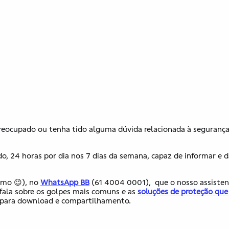
eocupado ou tenha tido alguma dúvida relacionada à seguranç
, 24 horas por dia nos 7 dias da semana, capaz de informar e d
mo 😉), no
WhatsApp BB
(61 4004 0001), que o nosso assisten
, fala sobre os golpes mais comuns e as
soluções de proteção que
l para download e compartilhamento.