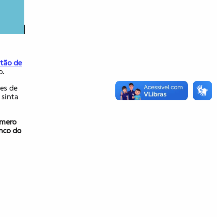
rtão de
o.
es de
 sinta
úmero
anco do