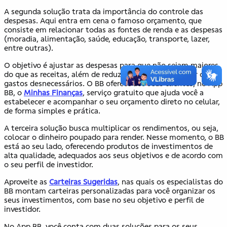
A segunda solução trata da importância do controle das
despesas. Aqui entra em cena o famoso orçamento, que
consiste em relacionar todas as fontes de renda e as despesas
(moradia, alimentação, saúde, educação, transporte, lazer,
entre outras).
O objetivo é ajustar as despesas para que não sejam maiores
do que as receitas, além de reduzir ou mesmo eliminar os
gastos desnecessários. O BB oferece aos seus clientes, no App
BB, o
Minhas Finanças
, serviço gratuito que ajuda você a
estabelecer e acompanhar o seu orçamento direto no celular,
de forma simples e prática.
A terceira solução busca multiplicar os rendimentos, ou seja,
colocar o dinheiro poupado para render. Nesse momento, o BB
está ao seu lado, oferecendo produtos de investimentos de
alta qualidade, adequados aos seus objetivos e de acordo com
o seu perfil de investidor.
Aproveite as
Carteiras Sugeridas
, nas quais os especialistas do
BB montam carteiras personalizadas para você organizar os
seus investimentos, com base no seu objetivo e perfil de
investidor.
No App BB, você conta com duas soluções para os seus