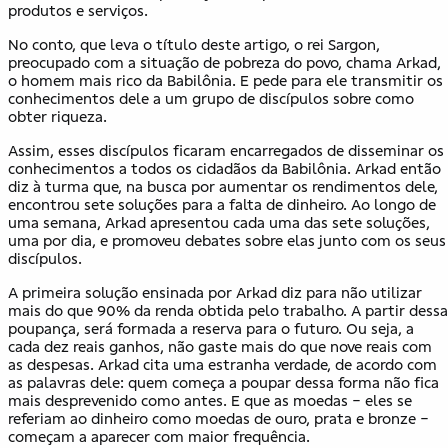
produtos e serviços.
No conto, que leva o título deste artigo, o rei Sargon,
preocupado com a situação de pobreza do povo, chama Arkad,
o homem mais rico da Babilônia. E pede para ele transmitir os
conhecimentos dele a um grupo de discípulos sobre como
obter riqueza.
Assim, esses discípulos ficaram encarregados de disseminar os
conhecimentos a todos os cidadãos da Babilônia. Arkad então
diz à turma que, na busca por aumentar os rendimentos dele,
encontrou sete soluções para a falta de dinheiro. Ao longo de
uma semana, Arkad apresentou cada uma das sete soluções,
uma por dia, e promoveu debates sobre elas junto com os seus
discípulos.
A primeira solução ensinada por Arkad diz para não utilizar
mais do que 90% da renda obtida pelo trabalho. A partir dessa
poupança, será formada a reserva para o futuro. Ou seja, a
cada dez reais ganhos, não gaste mais do que nove reais com
as despesas. Arkad cita uma estranha verdade, de acordo com
as palavras dele: quem começa a poupar dessa forma não fica
mais desprevenido como antes. E que as moedas − eles se
referiam ao dinheiro como moedas de ouro, prata e bronze −
começam a aparecer com maior frequência.