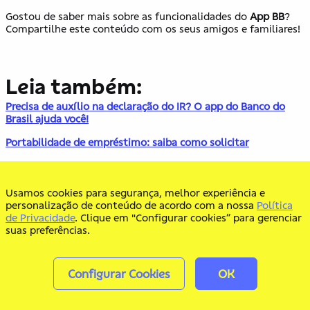
Gostou de saber mais sobre as funcionalidades do
App BB
?
Compartilhe este conteúdo com os seus amigos e familiares!
Leia também:
Precisa de auxílio na declaração do IR? O app do Banco do
Brasil ajuda você!
Portabilidade de empréstimo: saiba como solicitar
Como melhorar minhas finanças?
Como organizar gastos mensais e planejar o orçamento?
Usamos cookies para segurança, melhor experiência e
Conheça o Minhas Finanças
personalização de conteúdo de acordo com a nossa
Política
de Privacidade
. Clique em "Configurar cookies” para gerenciar
suas preferências.
Configurar Cookies
OK