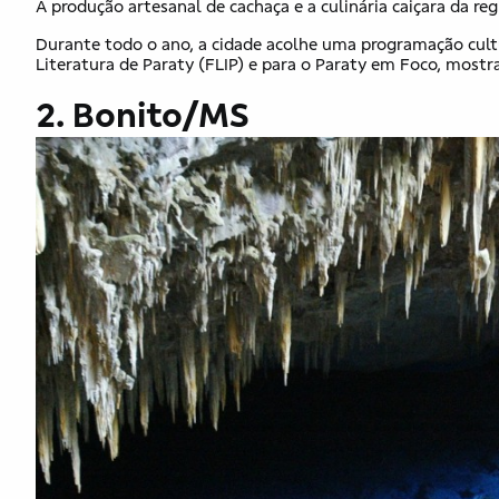
A produção artesanal de cachaça e a culinária caiçara da r
Durante todo o ano, a cidade acolhe uma programação cultu
Literatura de Paraty (FLIP) e para o Paraty em Foco, mostra
2. Bonito/MS