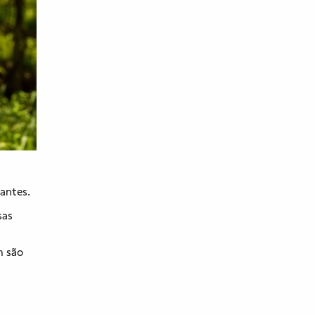
tantes.
sas
m são