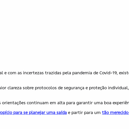
 e com as incertezas trazidas pela pandemia de Covid-19, exis
or clareza sobre protocolos de segurança e proteção individual,
s orientações continuam em alta para garantir uma boa experiên
pício para se planejar uma saída
e partir para um
tão merecido