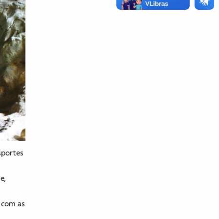
sportes
e,
r com as