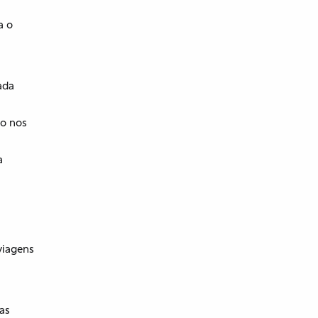
a o
ada
do nos
a
viagens
as