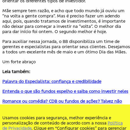
orientar os diferentes tipos de investidor.
Mãe sempre tem razão, e acho que todo mundo já ouviu um
“na volta a gente compra”. Mas é preciso fazer um adendo
aqui, pois, quando tratamos de investimentos, é importante
não deixar para começar a investir na “volta”. O melhor dia
para dar início foi ontem. O segundo melhor é hoje.
Para auxiliar nessa jornada, o BB disponibiliza um time de
gerentes e especialistas para orientar seus clientes. Desejamos
a todos um excelente mês de maio e um ótimo Dia das Mães.
Um forte abraço
Leia também:
Palavra do Especialista: confiança e credibilidade
Entenda o que são fundos espelho e saiba como investir neles
Romance ou comédia? CDB ou fundos de ações? Talvez não
seja preciso escolher
Entenda o que são Fundos de Investimento Multimercado e
Usamos cookies para segurança, melhor experiência e
como eles funcionam
personalização de conteúdo de acordo com a nossa
Política
de Privacidade
. Clique em "Configurar cookies” para gerenciar