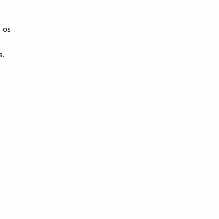
a os
s.