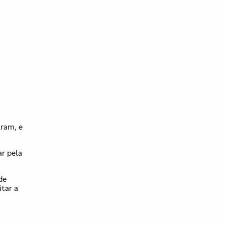
aram, e
ar pela
de
tar a