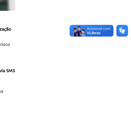
ização
risco
 via SMS
sa