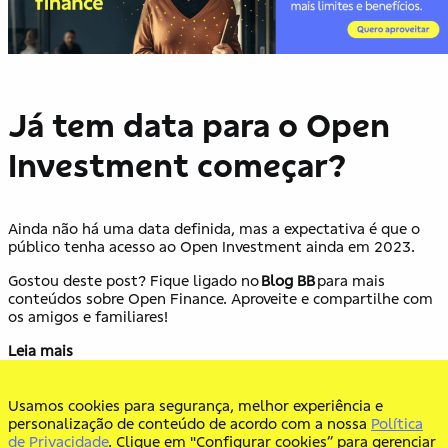
Já tem data para o Open
Investment começar?
Ainda não há uma data definida, mas a expectativa é que o
público tenha acesso ao Open Investment ainda em 2023.
Gostou deste post? Fique ligado no
Blog BB
para mais
conteúdos sobre Open Finance. Aproveite e compartilhe com
os amigos e familiares!
Leia mais
Open Banking e a sua segurança
Usamos cookies para segurança, melhor experiência e
Open Banking é Open Finance
personalização de conteúdo de acordo com a nossa
Política
de Privacidade
. Clique em "Configurar cookies” para gerenciar