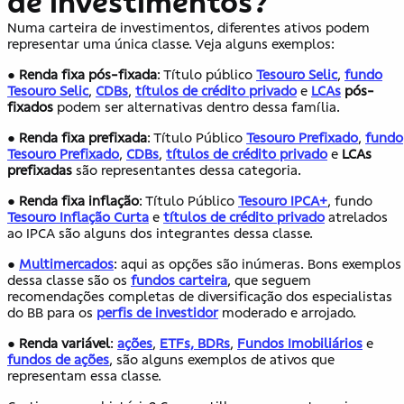
de investimentos?
Numa carteira de investimentos, diferentes ativos podem
representar uma única classe. Veja alguns exemplos:
●
Renda fixa pós-fixada
: Título público
Tesouro Selic
,
fundo
Tesouro Selic
,
CDBs
,
títulos de crédito privado
e
LCAs
pós-
fixados
podem ser alternativas dentro dessa família.
●
Renda fixa prefixada
: Título Público
Tesouro Prefixado
,
fundo
Tesouro Prefixado
,
CDBs
,
títulos de crédito privado
e
LCAs
prefixadas
são representantes dessa categoria.
●
Renda fixa inflação
: Título Público
Tesouro IPCA+
, fundo
Tesouro Inflação Curta
e
títulos de crédito privado
atrelados
ao IPCA são alguns dos integrantes dessa classe.
●
Multimercados
: aqui as opções são inúmeras. Bons exemplos
dessa classe são os
fundos carteira
, que seguem
recomendações completas de diversificação dos especialistas
do BB para os
perfis de investidor
moderado e arrojado.
●
Renda variável
:
ações
,
ETFs, BDRs
,
Fundos Imobiliários
e
fundos de ações
, são alguns exemplos de ativos que
representam essa classe.