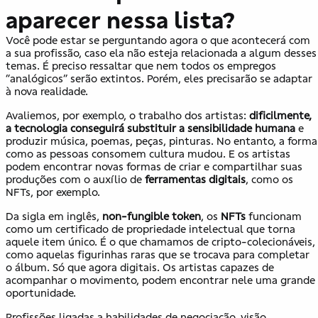
aparecer nessa lista?
Você pode estar se perguntando agora o que acontecerá com
a sua profissão, caso ela não esteja relacionada a algum desses
temas. É preciso ressaltar que nem todos os empregos
“analógicos” serão extintos. Porém, eles precisarão se adaptar
à nova realidade.
Avaliemos, por exemplo, o trabalho dos artistas:
dificilmente,
a tecnologia conseguirá substituir a sensibilidade humana
e
produzir música, poemas, peças, pinturas. No entanto, a forma
como as pessoas consomem cultura mudou. E os artistas
podem encontrar novas formas de criar e compartilhar suas
produções com o auxílio de
ferramentas digitais
, como os
NFTs, por exemplo.
Da sigla em inglês,
non-fungible token
, os
NFTs
funcionam
como um certificado de propriedade intelectual que torna
aquele item único. É o que chamamos de cripto-colecionáveis,
como aquelas figurinhas raras que se trocava para completar
o álbum. Só que agora digitais. Os artistas capazes de
acompanhar o movimento, podem encontrar nele uma grande
oportunidade.
Profissões ligadas a habilidades de negociação, visão