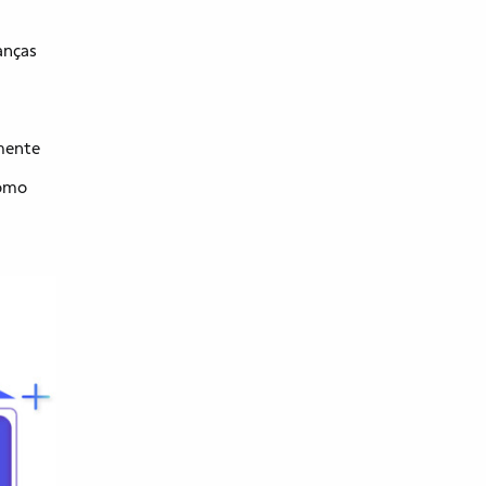
anças
lmente
como