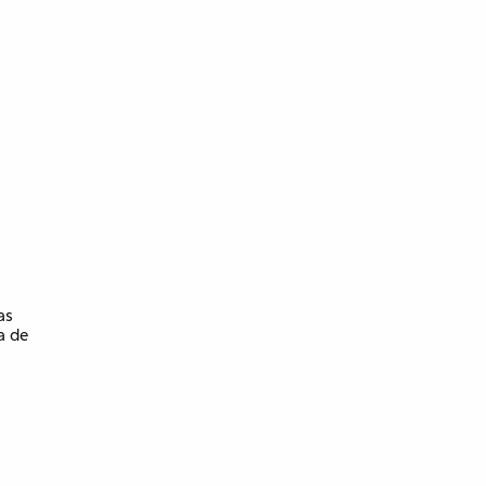
as
a de