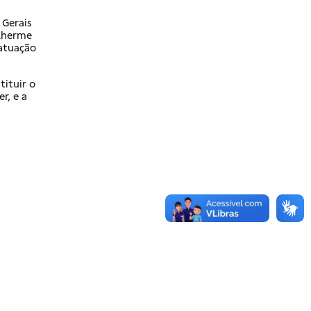
 Gerais
ilherme
 atuação
tituir o
r, e a