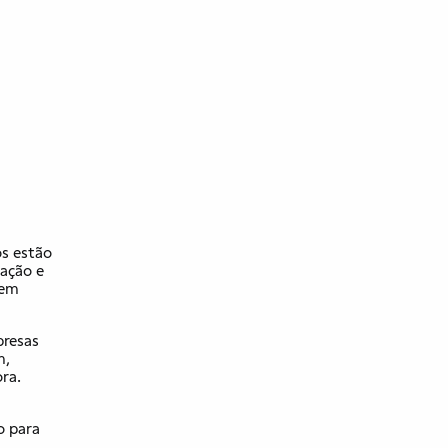
os estão
ação e
tem
presas
m,
ra.
o para