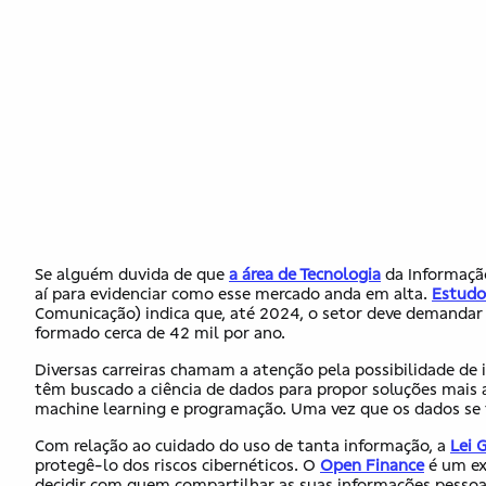
Se alguém duvida de que
a área de Tecnologia
da Informação
aí para evidenciar como esse mercado anda em alta.
Estudo
Comunicação) indica que, até 2024, o setor deve demandar 4
formado cerca de 42 mil por ano.
Diversas carreiras chamam a atenção pela possibilidade de
têm buscado a ciência de dados para propor soluções mais
machine learning e programação. Uma vez que os dados se 
Com relação ao cuidado do uso de tanta informação, a
Lei 
protegê-lo dos riscos cibernéticos. O
Open Finance
é um ex
decidir com quem compartilhar as suas informações pessoa