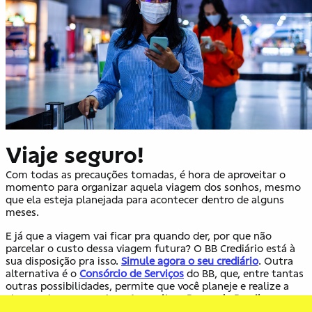
Viaje seguro!
Com todas as precauções tomadas, é hora de aproveitar o
momento para organizar aquela viagem dos sonhos, mesmo
que ela esteja planejada para acontecer dentro de alguns
meses.
E já que a viagem vai ficar pra quando der, por que não
parcelar o custo dessa viagem futura? O BB Crediário está à
sua disposição pra isso.
Simule agora o seu crediário
. Outra
alternativa é o
Consórcio de Serviços
do BB, que, entre tantas
outras possibilidades, permite que você planeje e realize a
viagem dos seus sonhos.
Aproveite o Banco do Brasil como
parceiro pra vida!
Para saber mais sobre as regras e os direitos