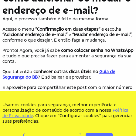
endereço de e-mail?
Aqui, o processo também é feito da mesma forma.
Acesse o menu
“Confirmação em duas etapas”
e escolha
“Adicionar endereço de e-mail”
e
“Mudar endereço de e-mail”
,
conforme o que desejar. E então faça a mudança.
Pronto! Agora, você já sabe
como colocar senha no WhatsApp
e tudo o que precisa fazer para aumentar a segurança da sua
conta.
Que tal então
conhecer outras dicas úteis no
Guia de
Segurança do BB
? É só baixar e aproveitar.
E aproveite para compartilhar este post com o maior número
de pessoas que puder. Você pode ajudar muita gente assim.
A boa informação é sempre uma grande aliada na hora de se
Usamos cookies para segurança, melhor experiência e
proteger contra golpes.
personalização de conteúdo de acordo com a nossa
Política
de Privacidade
. Clique em "Configurar cookies” para gerenciar
suas preferências.