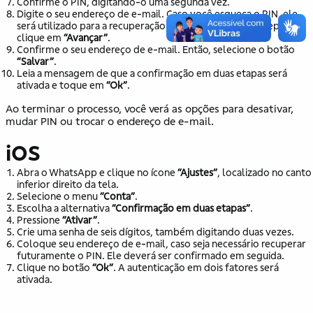
Confirme o PIN, digitando-o uma segunda vez.
Digite o seu endereço de e-mail. Caso você esqueça o PIN, ele
será utilizado para a recuperação da conta WhatsApp. Depois,
clique em
“Avançar”
.
Confirme o seu endereço de e-mail. Então, selecione o botão
“Salvar”
.
Leia a mensagem de que a confirmação em duas etapas será
ativada e toque em
“Ok”
.
Ao terminar o processo, você verá as opções para desativar,
mudar PIN ou trocar o endereço de e-mail.
iOS
Abra o WhatsApp e clique no ícone
“Ajustes”
, localizado no canto
inferior direito da tela.
Selecione o menu
“Conta”
.
Escolha a alternativa
“Confirmação em duas etapas”
.
Pressione
“Ativar”
.
Crie uma senha de seis dígitos, também digitando duas vezes.
Coloque seu endereço de e-mail, caso seja necessário recuperar
futuramente o PIN. Ele deverá ser confirmado em seguida.
Clique no botão
“Ok”
. A autenticação em dois fatores será
ativada.